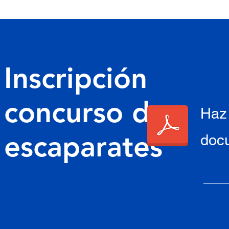
Inscripción
concurso de
Haz 
escaparates
doc